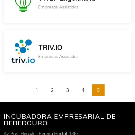
Empresas Assistidas
TRIV.IO
Empresas Assistidas
1
2
3
4
5
INCUBADORA EMPRESARIAL DE
BEBEDOURO
Av. Pref. Hércules Pereira Hortal, 1367