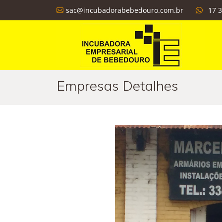
sac@incubadorabebedouro.com.br
17 
Empresas Detalhes