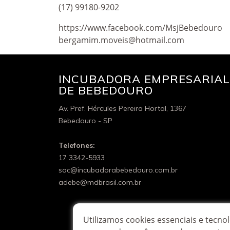
(17) 99180-9202
https://www.facebook.com/MsjBebedouro
bergamim.moveis@hotmail.com
INCUBADORA EMPRESARIAL
DE BEBEDOURO
Av. Pref. Hércules Pereira Hortal, 1367
Bebedouro - SP
Telefones:
17 3342-5933
sac@incubadorabebedouro.com.br
adebe@mdbrasil.com.br
Utilizamos cookies essenciais e tecn