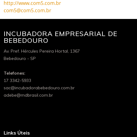
http://www.com5.com.br
com5@com5.com.br
INCUBADORA EMPRESARIAL DE
BEBEDOURO
Av. Pref. Hércules Pereira Hortal, 1367
Bebedouro - SP
Telefones:
17 3342-5933
sac@incubadorabebedouro.com.br
adebe@mdbrasil.com.br
Links Úteis