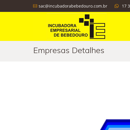
sac@incubadorabebedouro.com.br
17 
Empresas Detalhes