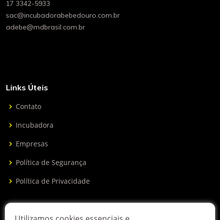
17 3342-5933
sac@incubadorabebedouro.com.br
adebe@mdbrasil.com.br
Links Úteis
Contato
Incubadora
Empresas
Política de Segurança
Política de Privacidade
Receber boletim informativo
Utilizamos cookies essenciais e